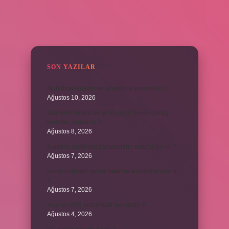
SIDEBAR
SON YAZILAR
Muhabbet kuşları ne yemeli ne yememeli ?
Ağustos 10, 2026
Titanyum dioksit ve çinko oksit içeren güneş
kremleri zararlı mı ?
Ağustos 8, 2026
Kurutma makinesi çamaşırların tozunu alır mı ?
Ağustos 7, 2026
Kendi mahrem yerine bakmak abdesti bozar mı
?
Ağustos 7, 2026
Avar ve VAR arasındaki fark nedir ?
Ağustos 4, 2026