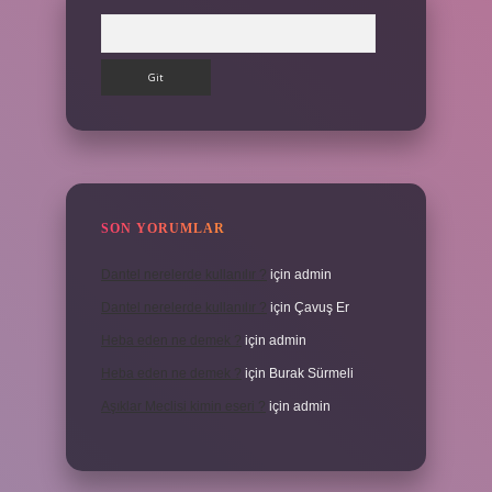
Arama
SON YORUMLAR
Dantel nerelerde kullanılır ?
için
admin
Dantel nerelerde kullanılır ?
için
Çavuş Er
Heba eden ne demek ?
için
admin
Heba eden ne demek ?
için
Burak Sürmeli
Aşıklar Meclisi kimin eseri ?
için
admin