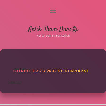
menüyü
aç
Anasayfa
Anlık İlham Durağı
Gizlilik Politikası
Her an yeni bir fikir keşfet!
Yasal Uyarı
Hakkımızda
ETIKET:
312 524 26 37 NE NUMARASI
Sitemap