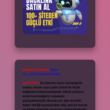
Reklam ve İletişim:
Skype:
live:.cid.575569c608265c69
Yasal Uyarı:
Bu internet sitesi, herhangi bir
marka, kurum veya şahıs şirketi ile hiçbir
bağlantısı bulunmamaktadır. Sitede yalnızca
kendi hazırladığımız makaleler
paylaşılmaktadır. Burada yer alan içerikler
haber niteliği taşımamakta olup, gerçek kurum
ve kişiler hakkında paylaşım yapılmamaktadır.