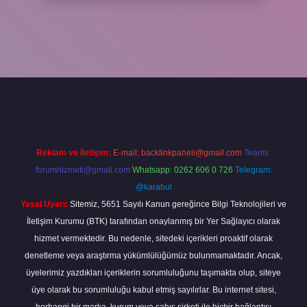
xper yeni giriş
ilbetgir.net
betexper
Reklam ve İletişim:
E-mail:
backlinkpaneli@gmail.com
Teams:
forumhizmeti@gmail.com
Whatsapp: 0262 606 0 726
Telegram:
@karabul
Yasal Uyarı:
Sitemiz, 5651 Sayılı Kanun gereğince Bilgi Teknolojileri ve
İletişim Kurumu (BTK) tarafından onaylanmış bir Yer Sağlayıcı olarak
hizmet vermektedir. Bu nedenle, sitedeki içerikleri proaktif olarak
denetleme veya araştırma yükümlülüğümüz bulunmamaktadır. Ancak,
üyelerimiz yazdıkları içeriklerin sorumluluğunu taşımakta olup, siteye
üye olarak bu sorumluluğu kabul etmiş sayılırlar. Bu internet sitesi,