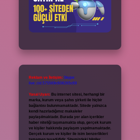
Reklam ve İletişim:
Skype:
live:.cid.575569c608265c69
Yasal Uyarı:
Bu internet sitesi, herhangi bir
marka, kurum veya şahıs şirketi ile hiçbir
bağlantısı bulunmamaktadır. Sitede yalnızca
kendi hazırladığımız makaleler
paylaşılmaktadır. Burada yer alan içerikler
haber niteliği taşımamakta olup, gerçek kurum
ve kişiler hakkında paylaşım yapılmamaktadır.
Gerçek kurum ve kişiler ile isim benzerlikleri
tamamen tesadüfidir. Sitemizdeki bilgiler