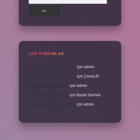
SON YORUMLAR
Dantel nerelerde kullanılır ?
için
admin
Dantel nerelerde kullanılır ?
için
Çavuş Er
Heba eden ne demek ?
için
admin
Heba eden ne demek ?
için
Burak Sürmeli
Aşıklar Meclisi kimin eseri ?
için
admin