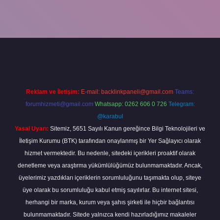
xper yeni giriş
ilbetgir.net
betexper
Reklam ve İletişim:
E-mail:
backlinkpaneli@gmail.com
Teams:
forumhizmeti@gmail.com
Whatsapp: 0262 606 0 726
Telegram:
@karabul
Yasal Uyarı:
Sitemiz, 5651 Sayılı Kanun gereğince Bilgi Teknolojileri ve
İletişim Kurumu (BTK) tarafından onaylanmış bir Yer Sağlayıcı olarak
hizmet vermektedir. Bu nedenle, sitedeki içerikleri proaktif olarak
denetleme veya araştırma yükümlülüğümüz bulunmamaktadır. Ancak,
üyelerimiz yazdıkları içeriklerin sorumluluğunu taşımakta olup, siteye
üye olarak bu sorumluluğu kabul etmiş sayılırlar. Bu internet sitesi,
herhangi bir marka, kurum veya şahıs şirketi ile hiçbir bağlantısı
bulunmamaktadır. Sitede yalnızca kendi hazırladığımız makaleler