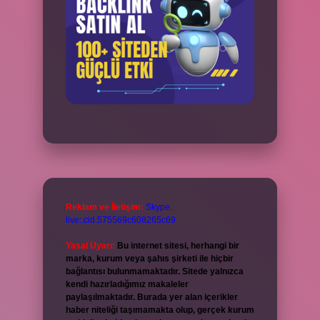
Reklam ve İletişim:
Skype:
live:.cid.575569c608265c69
Yasal Uyarı:
Bu internet sitesi, herhangi bir
marka, kurum veya şahıs şirketi ile hiçbir
bağlantısı bulunmamaktadır. Sitede yalnızca
kendi hazırladığımız makaleler
paylaşılmaktadır. Burada yer alan içerikler
haber niteliği taşımamakta olup, gerçek kurum