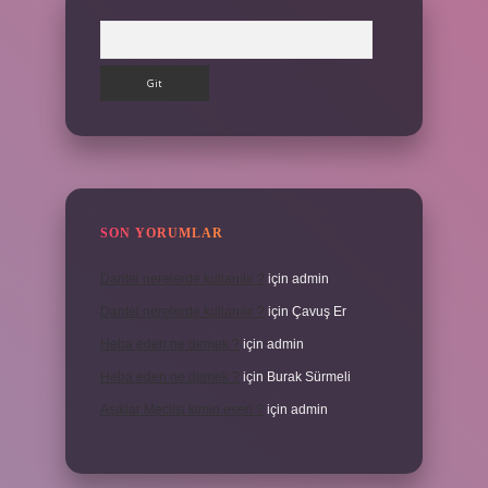
Arama
SON YORUMLAR
Dantel nerelerde kullanılır ?
için
admin
Dantel nerelerde kullanılır ?
için
Çavuş Er
Heba eden ne demek ?
için
admin
Heba eden ne demek ?
için
Burak Sürmeli
Aşıklar Meclisi kimin eseri ?
için
admin