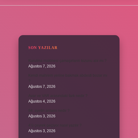
SIDEBAR
SON YAZILAR
Kurutma makinesi çamaşırların tozunu alır mı ?
Ağustos 7, 2026
Kendi mahrem yerine bakmak abdesti bozar mı
?
Ağustos 7, 2026
Avar ve VAR arasındaki fark nedir ?
Ağustos 4, 2026
84. ayetin anlamı nedir ?
Ağustos 3, 2026
4’ü çeyrek geçiyor nasıl yazılır ?
Ağustos 3, 2026