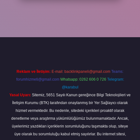
etgir.net
betexper
Reklam ve İletişim:
E-mail:
backlinkpaneli@gmail.com
Teams:
forumhizmeti@gmail.com
Whatsapp: 0262 606 0 726
Telegram:
@karabul
Yasal Uyarı:
Sitemiz, 5651 Sayılı Kanun gereğince Bilgi Teknolojileri ve
İletişim Kurumu (BTK) tarafından onaylanmış bir Yer Sağlayıcı olarak
hizmet vermektedir. Bu nedenle, sitedeki içerikleri proaktif olarak
denetleme veya araştırma yükümlülüğümüz bulunmamaktadır. Ancak,
üyelerimiz yazdıkları içeriklerin sorumluluğunu taşımakta olup, siteye
üye olarak bu sorumluluğu kabul etmiş sayılırlar. Bu internet sitesi,