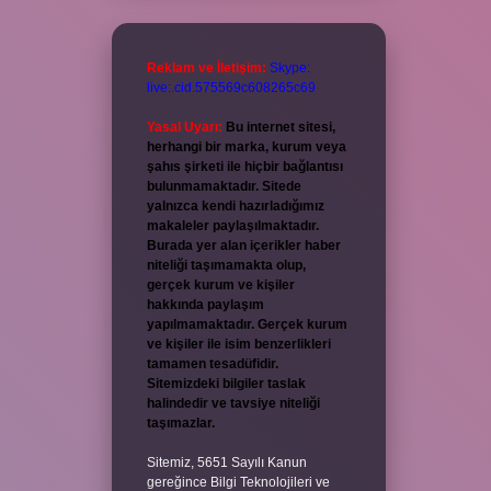
Reklam ve İletişim:
Skype:
live:.cid.575569c608265c69
Yasal Uyarı:
Bu internet sitesi,
herhangi bir marka, kurum veya
şahıs şirketi ile hiçbir bağlantısı
bulunmamaktadır. Sitede
yalnızca kendi hazırladığımız
makaleler paylaşılmaktadır.
Burada yer alan içerikler haber
niteliği taşımamakta olup,
gerçek kurum ve kişiler
hakkında paylaşım
yapılmamaktadır. Gerçek kurum
ve kişiler ile isim benzerlikleri
tamamen tesadüfidir.
Sitemizdeki bilgiler taslak
halindedir ve tavsiye niteliği
taşımazlar.
Sitemiz, 5651 Sayılı Kanun
gereğince Bilgi Teknolojileri ve