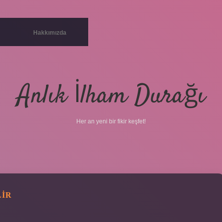
Hakkımızda
Anlık İlham Durağı
Her an yeni bir fikir keşfet!
LIR