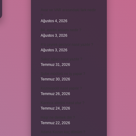
Avar ve VAR arasındaki fark nedir
?
Ağustos 4, 2026
84. ayetin anlamı nedir ?
Ağustos 3, 2026
4’ü çeyrek geçiyor nasıl yazılır ?
Ağustos 3, 2026
Sakız ağacı nasıl yazılır ?
Temmuz 31, 2026
Şube müdürü ne iş yapar ?
Temmuz 30, 2026
Kozmopolit nasıl yapılır ?
Temmuz 26, 2026
Karınca alerjisi nasıl olur ?
Temmuz 24, 2026
Haşr ne demek din ?
Temmuz 22, 2026
Adana Kozan kaç dönüm ?