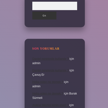
Arama
SON YORUMLAR
Dantel nerelerde kullanılır ?
için
admin
Dantel nerelerde kullanılır ?
için
Çavuş Er
Heba eden ne demek ?
için
admin
Heba eden ne demek ?
için
Burak
Sürmeli
Aşıklar Meclisi kimin eseri ?
için