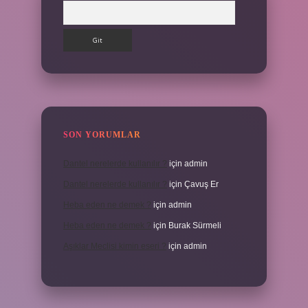
Arama
SON YORUMLAR
Dantel nerelerde kullanılır ?
için
admin
Dantel nerelerde kullanılır ?
için
Çavuş Er
Heba eden ne demek ?
için
admin
Heba eden ne demek ?
için
Burak Sürmeli
Aşıklar Meclisi kimin eseri ?
için
admin