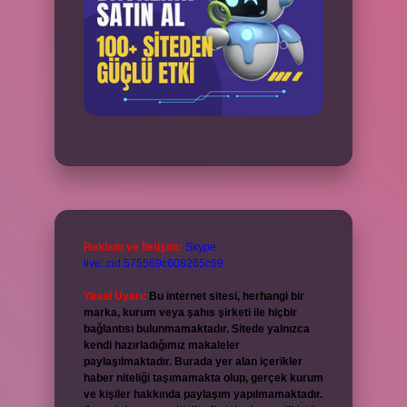
Reklam ve İletişim:
Skype:
live:.cid.575569c608265c69
Yasal Uyarı:
Bu internet sitesi, herhangi bir
marka, kurum veya şahıs şirketi ile hiçbir
bağlantısı bulunmamaktadır. Sitede yalnızca
kendi hazırladığımız makaleler
paylaşılmaktadır. Burada yer alan içerikler
haber niteliği taşımamakta olup, gerçek kurum
ve kişiler hakkında paylaşım yapılmamaktadır.