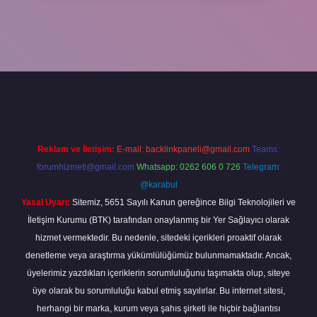
txper yeni giriş
ilbetgir.net
betexper
Reklam ve İletişim:
E-mail:
backlinkpaneli@gmail.com
Teams:
forumhizmeti@gmail.com
Whatsapp: 0262 606 0 726
Telegram:
@karabul
Yasal Uyarı:
Sitemiz, 5651 Sayılı Kanun gereğince Bilgi Teknolojileri ve
İletişim Kurumu (BTK) tarafından onaylanmış bir Yer Sağlayıcı olarak
hizmet vermektedir. Bu nedenle, sitedeki içerikleri proaktif olarak
denetleme veya araştırma yükümlülüğümüz bulunmamaktadır. Ancak,
üyelerimiz yazdıkları içeriklerin sorumluluğunu taşımakta olup, siteye
üye olarak bu sorumluluğu kabul etmiş sayılırlar. Bu internet sitesi,
herhangi bir marka, kurum veya şahıs şirketi ile hiçbir bağlantısı