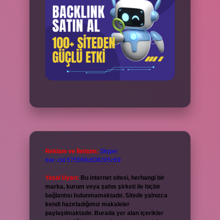
Reklam ve İletişim:
Skype:
live:.cid.575569c608265c69
Yasal Uyarı:
Bu internet sitesi, herhangi bir
marka, kurum veya şahıs şirketi ile hiçbir
bağlantısı bulunmamaktadır. Sitede yalnızca
kendi hazırladığımız makaleler
paylaşılmaktadır. Burada yer alan içerikler