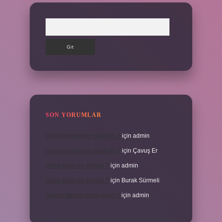
Arama
SON YORUMLAR
Dantel nerelerde kullanılır ?
için
admin
Dantel nerelerde kullanılır ?
için
Çavuş Er
Heba eden ne demek ?
için
admin
Heba eden ne demek ?
için
Burak Sürmeli
Aşıklar Meclisi kimin eseri ?
için
admin