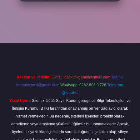
txper yeni giriş
ilbetgir.net
betexper
Reklam ve İletişim:
E-mail:
backlinkpaneli@gmail.com
Teams:
forumhizmeti@gmail.com
Whatsapp: 0262 606 0 726
Telegram:
@karabul
Yasal Uyarı:
Sitemiz, 5651 Sayılı Kanun gereğince Bilgi Teknolojileri ve
İletişim Kurumu (BTK) tarafından onaylanmış bir Yer Sağlayıcı olarak
hizmet vermektedir. Bu nedenle, sitedeki içerikleri proaktif olarak
denetleme veya araştırma yükümlülüğümüz bulunmamaktadır. Ancak,
üyelerimiz yazdıkları içeriklerin sorumluluğunu taşımakta olup, siteye
üye olarak bu sorumluluğu kabul etmiş sayılırlar. Bu internet sitesi,