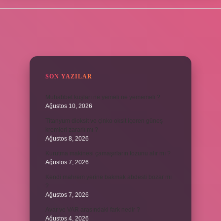
SIDEBAR
SON YAZILAR
Muhabbet kuşları ne yemeli ne yememeli ?
Ağustos 10, 2026
Titanyum dioksit ve çinko oksit içeren güneş
kremleri zararlı mı ?
Ağustos 8, 2026
Kurutma makinesi çamaşırların tozunu alır mı ?
Ağustos 7, 2026
Kendi mahrem yerine bakmak abdesti bozar mı
?
Ağustos 7, 2026
Avar ve VAR arasındaki fark nedir ?
Ağustos 4, 2026