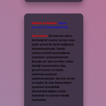
Reklam ve İletişim:
Skype:
live:.cid.575569c608265c69
Yasal Uyarı:
Bu internet sitesi,
herhangi bir marka, kurum veya
şahıs şirketi ile hiçbir bağlantısı
bulunmamaktadır. Sitede
yalnızca kendi hazırladığımız
makaleler paylaşılmaktadır.
Burada yer alan içerikler haber
niteliği taşımamakta olup,
gerçek kurum ve kişiler
hakkında paylaşım
yapılmamaktadır. Gerçek kurum
ve kişiler ile isim benzerlikleri
tamamen tesadüfidir.
Sitemizdeki bilgiler taslak
halindedir ve tavsiye niteliği
taşımazlar.