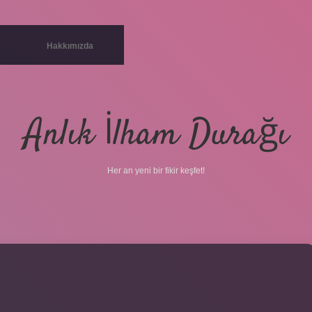
Hakkımızda
Anlık İlham Durağı
Her an yeni bir fikir keşfet!