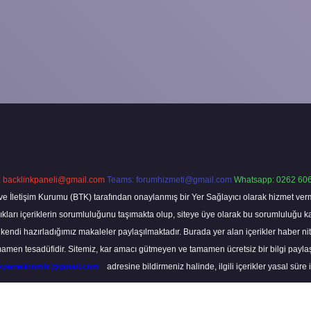
:
backlinkpaneli@gmail.com
Teams:
forumhizmeti@gmail.com
Whatsapp: 0262 606
ve İletişim Kurumu (BTK) tarafından onaylanmış bir Yer Sağlayıcı olarak hizmet verm
rı içeriklerin sorumluluğunu taşımakta olup, siteye üye olarak bu sorumluluğu kabul
a kendi hazırladığımız makaleler paylaşılmaktadır. Burada yer alan içerikler haber 
tamamen tesadüfidir. Sitemiz, kar amacı gütmeyen ve tamamen ücretsiz bir bilgi pay
nkpanelicomtr@gmail.com
adresine bildirmeniz halinde, ilgili içerikler yasal süre 