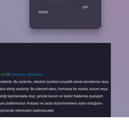
Aşıklar Meclisi kimin eseri ?
için
admin
 0 726
Telegram: @karabul
ektedir. Bu nedenle, sitedeki içerikleri proaktif olarak denetleme veya
 etmiş sayılırlar. Bu internet sitesi, herhangi bir marka, kurum veya
niteliği taşımamakta olup, gerçek kurum ve kişiler hakkında paylaşım
laşım platformudur. Hukuka ve yasal düzenlemelere aykırı olduğunu
içerisinde sitemizden kaldırılacaktır.
Scroll
to