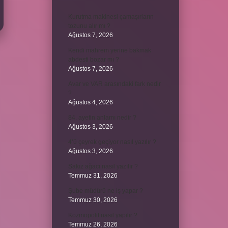
Kurutma makinesi çamaşırların
tozunu alır mı ?
Ağustos 7, 2026
Kendi mahrem yerine bakmak
abdesti bozar mı ?
Ağustos 7, 2026
Avar ve VAR arasındaki fark nedir
?
Ağustos 4, 2026
84. ayetin anlamı nedir ?
Ağustos 3, 2026
4’ü çeyrek geçiyor nasıl yazılır ?
Ağustos 3, 2026
Sakız ağacı nasıl yazılır ?
Temmuz 31, 2026
Şube müdürü ne iş yapar ?
Temmuz 30, 2026
Kozmopolit nasıl yapılır ?
Temmuz 26, 2026