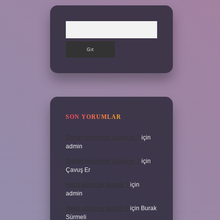
Arama
SON YORUMLAR
Dantel nerelerde kullanılır ?
için
admin
Dantel nerelerde kullanılır ?
için
Çavuş Er
Heba eden ne demek ?
için
admin
Heba eden ne demek ?
için
Burak
Sürmeli