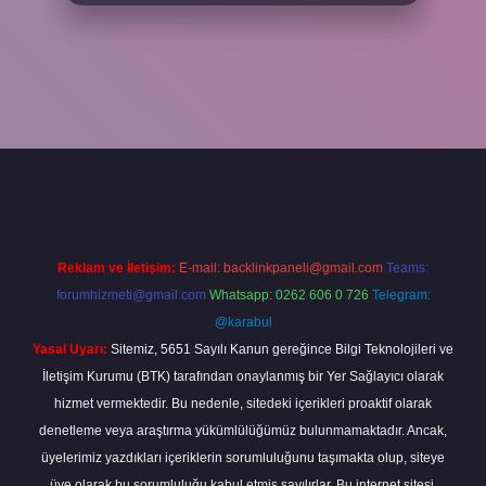
txper yeni giriş
ilbetgir.net
betexper
Reklam ve İletişim:
E-mail:
backlinkpaneli@gmail.com
Teams:
forumhizmeti@gmail.com
Whatsapp: 0262 606 0 726
Telegram:
@karabul
Yasal Uyarı:
Sitemiz, 5651 Sayılı Kanun gereğince Bilgi Teknolojileri ve
İletişim Kurumu (BTK) tarafından onaylanmış bir Yer Sağlayıcı olarak
hizmet vermektedir. Bu nedenle, sitedeki içerikleri proaktif olarak
denetleme veya araştırma yükümlülüğümüz bulunmamaktadır. Ancak,
üyelerimiz yazdıkları içeriklerin sorumluluğunu taşımakta olup, siteye
üye olarak bu sorumluluğu kabul etmiş sayılırlar. Bu internet sitesi,