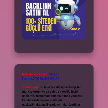
Reklam ve İletişim:
Skype:
live:.cid.575569c608265c69
Yasal Uyarı:
Bu internet sitesi, herhangi bir
marka, kurum veya şahıs şirketi ile hiçbir
bağlantısı bulunmamaktadır. Sitede yalnızca
kendi hazırladığımız makaleler
paylaşılmaktadır. Burada yer alan içerikler