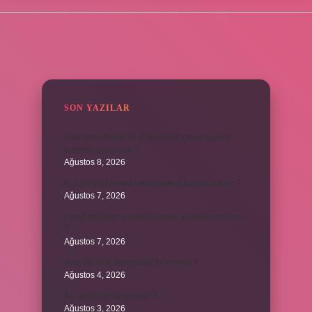
SIDEBAR
SON YAZILAR
Titanyum dioksit ve çinko oksit içeren güneş
kremleri zararlı mı ?
Ağustos 8, 2026
Kurutma makinesi çamaşırların tozunu alır mı ?
Ağustos 7, 2026
Kendi mahrem yerine bakmak abdesti bozar mı
?
Ağustos 7, 2026
Avar ve VAR arasındaki fark nedir ?
Ağustos 4, 2026
84. ayetin anlamı nedir ?
Ağustos 3, 2026