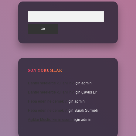
Arama
SON YORUMLAR
Dantel nerelerde kullanılır ?
için
admin
Dantel nerelerde kullanılır ?
için
Çavuş Er
Heba eden ne demek ?
için
admin
Heba eden ne demek ?
için
Burak Sürmeli
Aşıklar Meclisi kimin eseri ?
için
admin