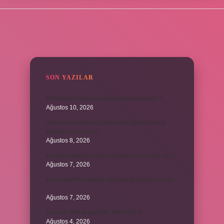
SIDEBAR
SON YAZILAR
Muhabbet kuşları ne yemeli ne yememeli ?
Ağustos 10, 2026
Titanyum dioksit ve çinko oksit içeren güneş
kremleri zararlı mı ?
Ağustos 8, 2026
Kurutma makinesi çamaşırların tozunu alır mı ?
Ağustos 7, 2026
Kendi mahrem yerine bakmak abdesti bozar mı
?
Ağustos 7, 2026
Avar ve VAR arasındaki fark nedir ?
Ağustos 4, 2026