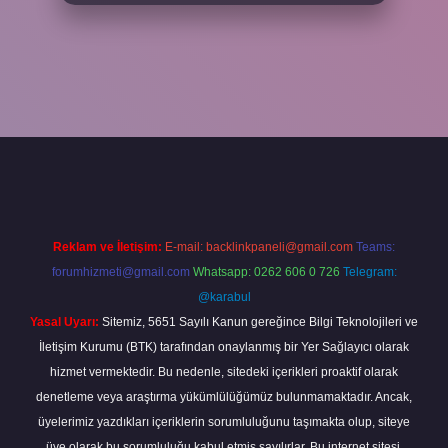
txper yeni giriş
ilbetgir.net
betexper
Reklam ve İletişim:
E-mail:
backlinkpaneli@gmail.com
Teams:
forumhizmeti@gmail.com
Whatsapp: 0262 606 0 726
Telegram:
@karabul
Yasal Uyarı:
Sitemiz, 5651 Sayılı Kanun gereğince Bilgi Teknolojileri ve
İletişim Kurumu (BTK) tarafından onaylanmış bir Yer Sağlayıcı olarak
hizmet vermektedir. Bu nedenle, sitedeki içerikleri proaktif olarak
denetleme veya araştırma yükümlülüğümüz bulunmamaktadır. Ancak,
üyelerimiz yazdıkları içeriklerin sorumluluğunu taşımakta olup, siteye
üye olarak bu sorumluluğu kabul etmiş sayılırlar. Bu internet sitesi,