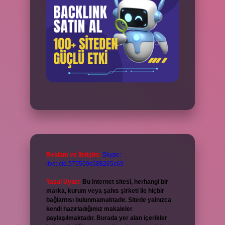
Reklam ve İletişim:
Skype:
live:.cid.575569c608265c69
Yasal Uyarı:
Bu internet sitesi, herhangi bir
marka, kurum veya şahıs şirketi ile hiçbir
bağlantısı bulunmamaktadır. Sitede yalnızca
kendi hazırladığımız makaleler
paylaşılmaktadır. Burada yer alan içerikler