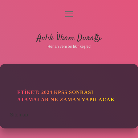
menüyü
aç
Anasayfa
Anlık İlham Durağı
Gizlilik Politikası
Her an yeni bir fikir keşfet!
Yasal Uyarı
Hakkımızda
ETIKET:
2024 KPSS SONRASI
ATAMALAR NE ZAMAN YAPILACAK
Sitemap