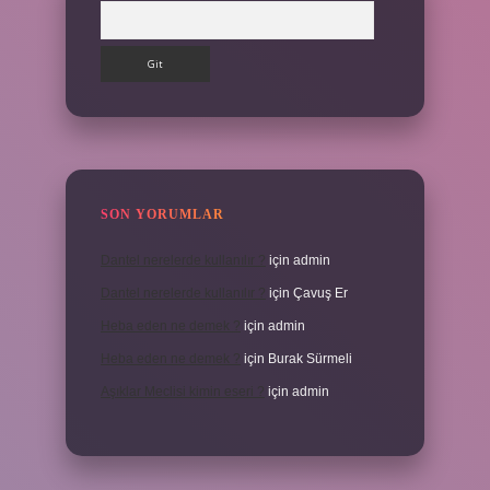
Arama
SON YORUMLAR
Dantel nerelerde kullanılır ?
için
admin
Dantel nerelerde kullanılır ?
için
Çavuş Er
Heba eden ne demek ?
için
admin
Heba eden ne demek ?
için
Burak Sürmeli
Aşıklar Meclisi kimin eseri ?
için
admin