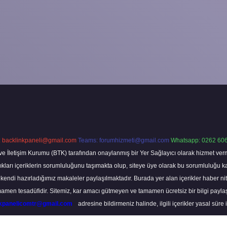
:
backlinkpaneli@gmail.com
Teams:
forumhizmeti@gmail.com
Whatsapp: 0262 606
ve İletişim Kurumu (BTK) tarafından onaylanmış bir Yer Sağlayıcı olarak hizmet verm
rı içeriklerin sorumluluğunu taşımakta olup, siteye üye olarak bu sorumluluğu kabul
a kendi hazırladığımız makaleler paylaşılmaktadır. Burada yer alan içerikler haber 
tamamen tesadüfidir. Sitemiz, kar amacı gütmeyen ve tamamen ücretsiz bir bilgi pay
nkpanelicomtr@gmail.com
adresine bildirmeniz halinde, ilgili içerikler yasal süre 