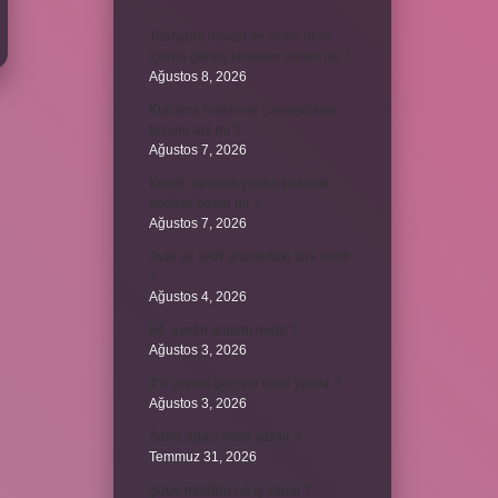
Titanyum dioksit ve çinko oksit
içeren güneş kremleri zararlı mı ?
Ağustos 8, 2026
Kurutma makinesi çamaşırların
tozunu alır mı ?
Ağustos 7, 2026
Kendi mahrem yerine bakmak
abdesti bozar mı ?
Ağustos 7, 2026
Avar ve VAR arasındaki fark nedir
?
Ağustos 4, 2026
84. ayetin anlamı nedir ?
Ağustos 3, 2026
4’ü çeyrek geçiyor nasıl yazılır ?
Ağustos 3, 2026
Sakız ağacı nasıl yazılır ?
Temmuz 31, 2026
Şube müdürü ne iş yapar ?