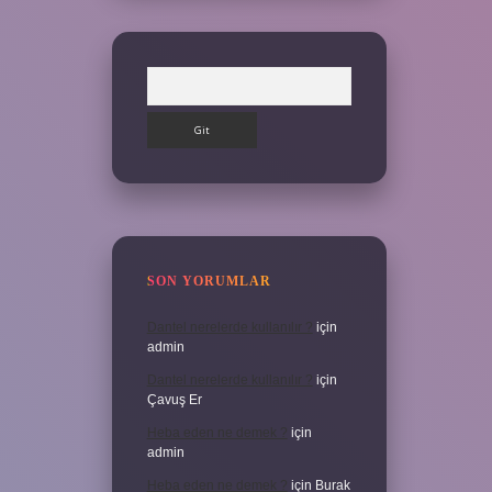
Arama
SON YORUMLAR
Dantel nerelerde kullanılır ?
için
admin
Dantel nerelerde kullanılır ?
için
Çavuş Er
Heba eden ne demek ?
için
admin
Heba eden ne demek ?
için
Burak