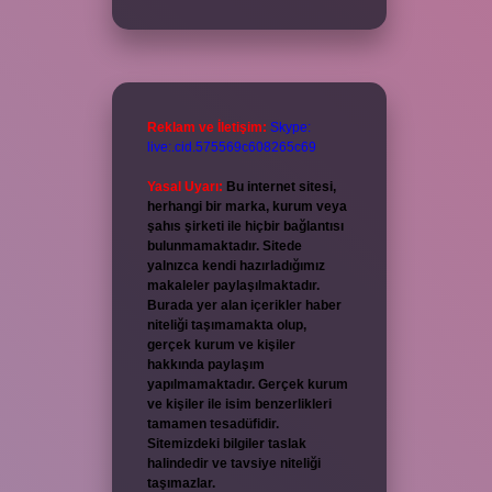
Reklam ve İletişim:
Skype:
live:.cid.575569c608265c69
Yasal Uyarı:
Bu internet sitesi,
herhangi bir marka, kurum veya
şahıs şirketi ile hiçbir bağlantısı
bulunmamaktadır. Sitede
yalnızca kendi hazırladığımız
makaleler paylaşılmaktadır.
Burada yer alan içerikler haber
niteliği taşımamakta olup,
gerçek kurum ve kişiler
hakkında paylaşım
yapılmamaktadır. Gerçek kurum
ve kişiler ile isim benzerlikleri
tamamen tesadüfidir.
Sitemizdeki bilgiler taslak
halindedir ve tavsiye niteliği
taşımazlar.