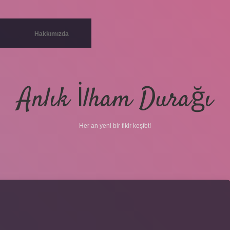
Hakkımızda
Anlık İlham Durağı
Her an yeni bir fikir keşfet!