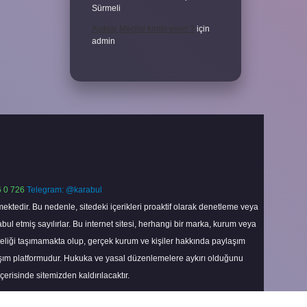
Sürmeli
Aşıklar Meclisi kimin eseri ?
için
admin
 0 726
Telegram: @karabul
ektedir. Bu nedenle, sitedeki içerikleri proaktif olarak denetleme veya
 etmiş sayılırlar. Bu internet sitesi, herhangi bir marka, kurum veya
niteliği taşımamakta olup, gerçek kurum ve kişiler hakkında paylaşım
laşım platformudur. Hukuka ve yasal düzenlemelere aykırı olduğunu
içerisinde sitemizden kaldırılacaktır.
Scroll