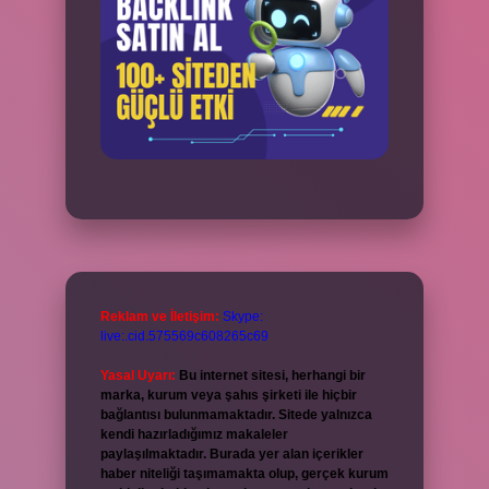
Reklam ve İletişim:
Skype:
live:.cid.575569c608265c69
Yasal Uyarı:
Bu internet sitesi, herhangi bir
marka, kurum veya şahıs şirketi ile hiçbir
bağlantısı bulunmamaktadır. Sitede yalnızca
kendi hazırladığımız makaleler
paylaşılmaktadır. Burada yer alan içerikler
haber niteliği taşımamakta olup, gerçek kurum