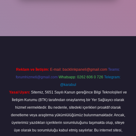
xper yeni giriş
ilbetgir.net
betexper
Reklam ve İletişim:
E-mail:
backlinkpaneli@gmail.com
Teams:
forumhizmeti@gmail.com
Whatsapp: 0262 606 0 726
Telegram:
@karabul
Yasal Uyarı:
Sitemiz, 5651 Sayılı Kanun gereğince Bilgi Teknolojileri ve
İletişim Kurumu (BTK) tarafından onaylanmış bir Yer Sağlayıcı olarak
hizmet vermektedir. Bu nedenle, sitedeki içerikleri proaktif olarak
denetleme veya araştırma yükümlülüğümüz bulunmamaktadır. Ancak,
üyelerimiz yazdıkları içeriklerin sorumluluğunu taşımakta olup, siteye
üye olarak bu sorumluluğu kabul etmiş sayılırlar. Bu internet sitesi,