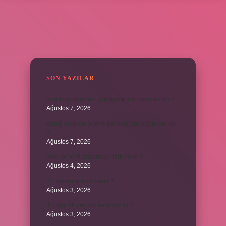
SIDEBAR
SON YAZILAR
Kurutma makinesi çamaşırların tozunu alır mı ?
Ağustos 7, 2026
Kendi mahrem yerine bakmak abdesti bozar mı
?
Ağustos 7, 2026
Avar ve VAR arasındaki fark nedir ?
Ağustos 4, 2026
84. ayetin anlamı nedir ?
Ağustos 3, 2026
4’ü çeyrek geçiyor nasıl yazılır ?
Ağustos 3, 2026