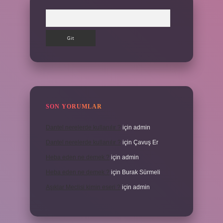
Arama
SON YORUMLAR
Dantel nerelerde kullanılır ?
için
admin
Dantel nerelerde kullanılır ?
için
Çavuş Er
Heba eden ne demek ?
için
admin
Heba eden ne demek ?
için
Burak Sürmeli
Aşıklar Meclisi kimin eseri ?
için
admin