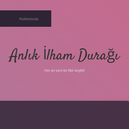
Hakkımızda
Anlık İlham Durağı
Her an yeni bir fikir keşfet!