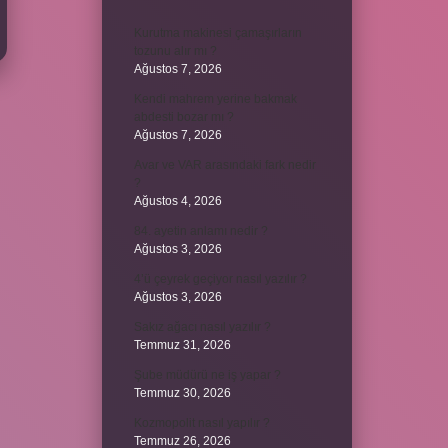
Kurutma makinesi çamaşırların
tozunu alır mı ?
Ağustos 7, 2026
Kendi mahrem yerine bakmak
abdesti bozar mı ?
Ağustos 7, 2026
Avar ve VAR arasındaki fark nedir
?
Ağustos 4, 2026
84. ayetin anlamı nedir ?
Ağustos 3, 2026
4’ü çeyrek geçiyor nasıl yazılır ?
Ağustos 3, 2026
Sakız ağacı nasıl yazılır ?
Temmuz 31, 2026
Şube müdürü ne iş yapar ?
Temmuz 30, 2026
Kozmopolit nasıl yapılır ?
Temmuz 26, 2026