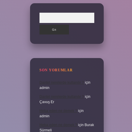
Arama
SON YORUMLAR
Dantel nerelerde kullanılır ?
için
admin
Dantel nerelerde kullanılır ?
için
Çavuş Er
Heba eden ne demek ?
için
admin
Heba eden ne demek ?
için
Burak
Sürmeli