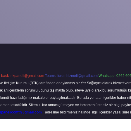
:
backlinkpaneli@gmail.com
Teams:
forumhizmeti@gmail.com
Whatsapp: 0262 606
ve İletişim Kurumu (BTK) tarafından onaylanmış bir Yer Sağlayıcı olarak hizmet verm
rı içeriklerin sorumluluğunu taşımakta olup, siteye üye olarak bu sorumluluğu kabul
a kendi hazırladığımız makaleler paylaşılmaktadır. Burada yer alan içerikler haber 
tamamen tesadüfidir. Sitemiz, kar amacı gütmeyen ve tamamen ücretsiz bir bilgi pay
nkpanelicomtr@gmail.com
adresine bildirmeniz halinde, ilgili içerikler yasal süre 