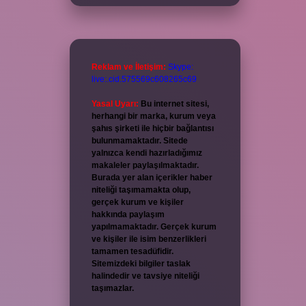
Reklam ve İletişim:
Skype:
live:.cid.575569c608265c69
Yasal Uyarı:
Bu internet sitesi,
herhangi bir marka, kurum veya
şahıs şirketi ile hiçbir bağlantısı
bulunmamaktadır. Sitede
yalnızca kendi hazırladığımız
makaleler paylaşılmaktadır.
Burada yer alan içerikler haber
niteliği taşımamakta olup,
gerçek kurum ve kişiler
hakkında paylaşım
yapılmamaktadır. Gerçek kurum
ve kişiler ile isim benzerlikleri
tamamen tesadüfidir.
Sitemizdeki bilgiler taslak
halindedir ve tavsiye niteliği
taşımazlar.