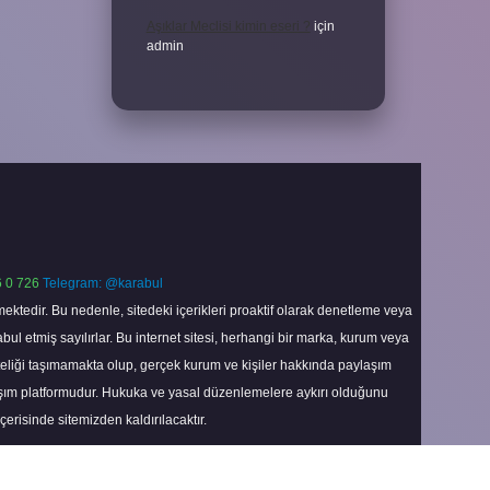
Aşıklar Meclisi kimin eseri ?
için
admin
 0 726
Telegram: @karabul
ektedir. Bu nedenle, sitedeki içerikleri proaktif olarak denetleme veya
 etmiş sayılırlar. Bu internet sitesi, herhangi bir marka, kurum veya
niteliği taşımamakta olup, gerçek kurum ve kişiler hakkında paylaşım
laşım platformudur. Hukuka ve yasal düzenlemelere aykırı olduğunu
içerisinde sitemizden kaldırılacaktır.
Scroll
to