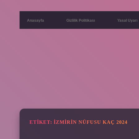
Anasayfa
Gizlilik Politikası
Yasal Uyarı
ETIKET:
İZMIRIN NÜFUSU KAÇ 2024