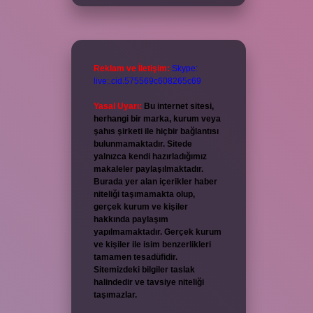
Reklam ve İletişim:
Skype:
live:.cid.575569c608265c69
Yasal Uyarı:
Bu internet sitesi,
herhangi bir marka, kurum veya
şahıs şirketi ile hiçbir bağlantısı
bulunmamaktadır. Sitede
yalnızca kendi hazırladığımız
makaleler paylaşılmaktadır.
Burada yer alan içerikler haber
niteliği taşımamakta olup,
gerçek kurum ve kişiler
hakkında paylaşım
yapılmamaktadır. Gerçek kurum
ve kişiler ile isim benzerlikleri
tamamen tesadüfidir.
Sitemizdeki bilgiler taslak
halindedir ve tavsiye niteliği
taşımazlar.