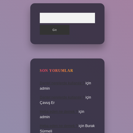
Arama
SON YORUMLAR
Dantel nerelerde kullanılır ?
için
admin
Dantel nerelerde kullanılır ?
için
Çavuş Er
Heba eden ne demek ?
için
admin
Heba eden ne demek ?
için
Burak
Sürmeli