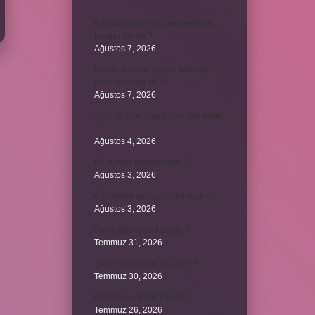
Kurutma makinesi çamaşırların
tozunu alır mı ?
Ağustos 7, 2026
Kendi mahrem yerine bakmak
abdesti bozar mı ?
Ağustos 7, 2026
Avar ve VAR arasındaki fark nedir
?
Ağustos 4, 2026
84. ayetin anlamı nedir ?
Ağustos 3, 2026
4’ü çeyrek geçiyor nasıl yazılır ?
Ağustos 3, 2026
Sakız ağacı nasıl yazılır ?
Temmuz 31, 2026
Şube müdürü ne iş yapar ?
Temmuz 30, 2026
Kozmopolit nasıl yapılır ?
Temmuz 26, 2026