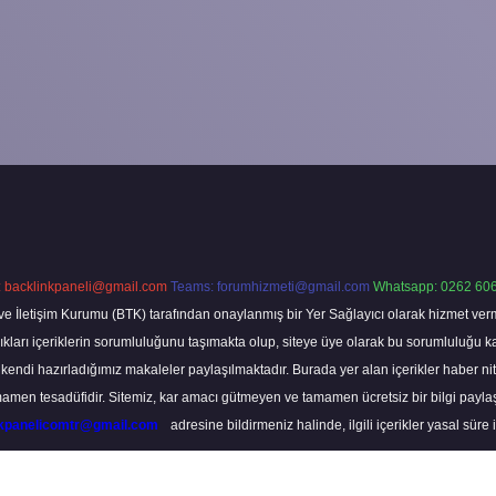
:
backlinkpaneli@gmail.com
Teams:
forumhizmeti@gmail.com
Whatsapp: 0262 606
ve İletişim Kurumu (BTK) tarafından onaylanmış bir Yer Sağlayıcı olarak hizmet verm
rı içeriklerin sorumluluğunu taşımakta olup, siteye üye olarak bu sorumluluğu kabul
a kendi hazırladığımız makaleler paylaşılmaktadır. Burada yer alan içerikler haber 
tamamen tesadüfidir. Sitemiz, kar amacı gütmeyen ve tamamen ücretsiz bir bilgi pay
nkpanelicomtr@gmail.com
adresine bildirmeniz halinde, ilgili içerikler yasal süre 