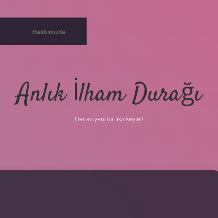
Hakkımızda
Anlık İlham Durağı
Her an yeni bir fikir keşfet!