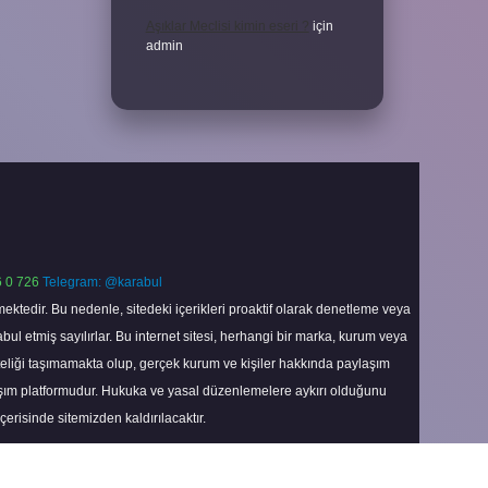
Aşıklar Meclisi kimin eseri ?
için
admin
 0 726
Telegram: @karabul
ektedir. Bu nedenle, sitedeki içerikleri proaktif olarak denetleme veya
 etmiş sayılırlar. Bu internet sitesi, herhangi bir marka, kurum veya
niteliği taşımamakta olup, gerçek kurum ve kişiler hakkında paylaşım
laşım platformudur. Hukuka ve yasal düzenlemelere aykırı olduğunu
içerisinde sitemizden kaldırılacaktır.
Scroll
to