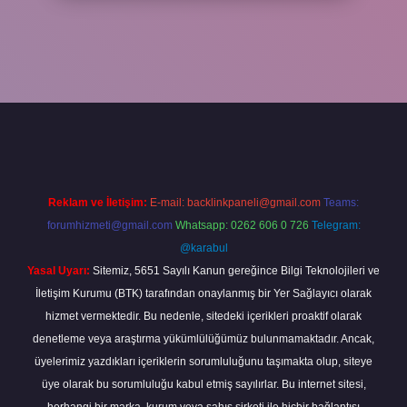
etgir.net
betexper
Reklam ve İletişim:
E-mail:
backlinkpaneli@gmail.com
Teams:
forumhizmeti@gmail.com
Whatsapp: 0262 606 0 726
Telegram:
@karabul
Yasal Uyarı:
Sitemiz, 5651 Sayılı Kanun gereğince Bilgi Teknolojileri ve
İletişim Kurumu (BTK) tarafından onaylanmış bir Yer Sağlayıcı olarak
hizmet vermektedir. Bu nedenle, sitedeki içerikleri proaktif olarak
denetleme veya araştırma yükümlülüğümüz bulunmamaktadır. Ancak,
üyelerimiz yazdıkları içeriklerin sorumluluğunu taşımakta olup, siteye
üye olarak bu sorumluluğu kabul etmiş sayılırlar. Bu internet sitesi,