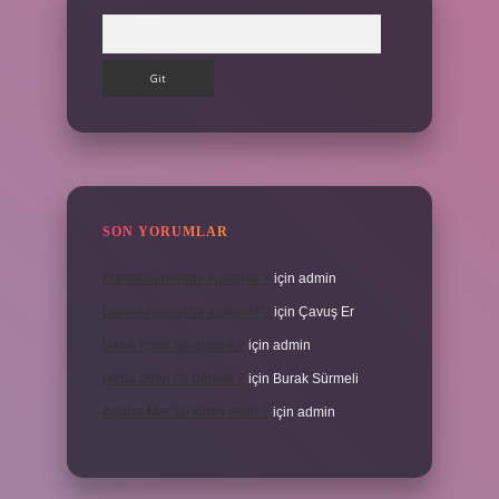
Arama
SON YORUMLAR
Dantel nerelerde kullanılır ?
için
admin
Dantel nerelerde kullanılır ?
için
Çavuş Er
Heba eden ne demek ?
için
admin
Heba eden ne demek ?
için
Burak Sürmeli
Aşıklar Meclisi kimin eseri ?
için
admin