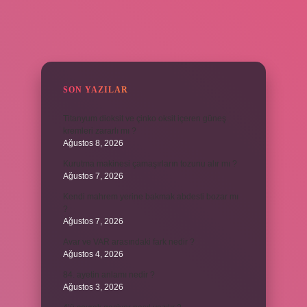
SIDEBAR
SON YAZILAR
Titanyum dioksit ve çinko oksit içeren güneş
kremleri zararlı mı ?
Ağustos 8, 2026
Kurutma makinesi çamaşırların tozunu alır mı ?
Ağustos 7, 2026
Kendi mahrem yerine bakmak abdesti bozar mı
?
Ağustos 7, 2026
Avar ve VAR arasındaki fark nedir ?
Ağustos 4, 2026
84. ayetin anlamı nedir ?
Ağustos 3, 2026