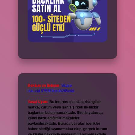
Reklam ve İletişim:
Skype:
live:.cid.575569c608265c69
Yasal Uyarı:
Bu internet sitesi, herhangi bir
marka, kurum veya şahıs şirketi ile hiçbir
bağlantısı bulunmamaktadır. Sitede yalnızca
kendi hazırladığımız makaleler
paylaşılmaktadır. Burada yer alan içerikler
haber niteliği taşımamakta olup, gerçek kurum
ve kişiler hakkında paylaşım yapılmamaktadır.