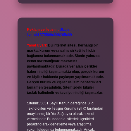
Reklam ve İletişim:
Skype:
live:.cid.575569c608265c69
Yasal Uyarı:
Bu internet sitesi, herhangi bir
marka, kurum veya şahıs şirketi ile hiçbir
bağlantısı bulunmamaktadır. Sitede yalnızca
kendi hazırladığımız makaleler
paylaşılmaktadır. Burada yer alan içerikler
haber niteliği taşımamakta olup, gerçek kurum
ve kişiler hakkında paylaşım yapılmamaktadır.
Gerçek kurum ve kişiler ile isim benzerlikleri
tamamen tesadüfidir. Sitemizdeki bilgiler
taslak halindedir ve tavsiye niteliği taşımazlar.
Sitemiz, 5651 Sayılı Kanun gereğince Bilgi
Teknolojileri ve İletişim Kurumu (BTK) tarafından
onaylanmış bir Yer Sağlayıcı olarak hizmet
vermektedir. Bu nedenle, sitedeki içerikleri
proaktif olarak denetleme veya araştırma
yükümlülüğümüz bulunmamaktadır. Ancak,