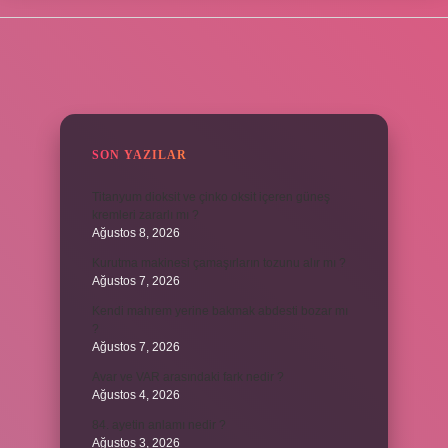
SIDEBAR
SON YAZILAR
Titanyum dioksit ve çinko oksit içeren güneş
kremleri zararlı mı ?
Ağustos 8, 2026
Kurutma makinesi çamaşırların tozunu alır mı ?
Ağustos 7, 2026
Kendi mahrem yerine bakmak abdesti bozar mı
?
Ağustos 7, 2026
Avar ve VAR arasındaki fark nedir ?
Ağustos 4, 2026
84. ayetin anlamı nedir ?
Ağustos 3, 2026