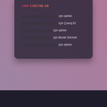
SON YORUMLAR
Dantel nerelerde kullanılır ?
için
admin
Dantel nerelerde kullanılır ?
için
Çavuş Er
Heba eden ne demek ?
için
admin
Heba eden ne demek ?
için
Burak Sürmeli
Aşıklar Meclisi kimin eseri ?
için
admin
txper yeni giriş
ilbetgir.net
betexper