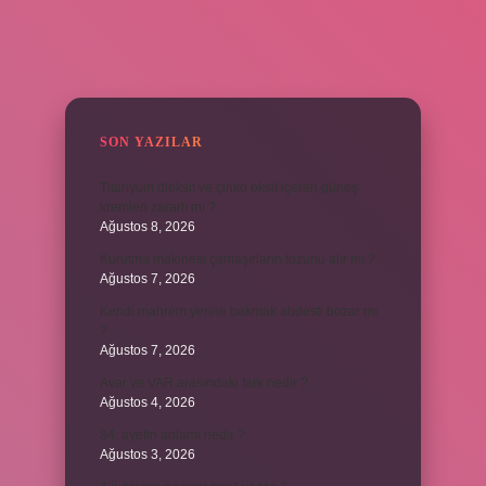
SIDEBAR
SON YAZILAR
Titanyum dioksit ve çinko oksit içeren güneş
kremleri zararlı mı ?
Ağustos 8, 2026
Kurutma makinesi çamaşırların tozunu alır mı ?
Ağustos 7, 2026
Kendi mahrem yerine bakmak abdesti bozar mı
?
Ağustos 7, 2026
Avar ve VAR arasındaki fark nedir ?
Ağustos 4, 2026
84. ayetin anlamı nedir ?
Ağustos 3, 2026