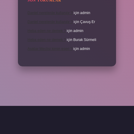
SON YORUMLAR
Dantel nerelerde kullanılır ?
için
admin
Dantel nerelerde kullanılır ?
için
Çavuş Er
Heba eden ne demek ?
için
admin
Heba eden ne demek ?
için
Burak Sürmeli
Aşıklar Meclisi kimin eseri ?
için
admin
per yeni giriş
ilbetgir.net
betexper