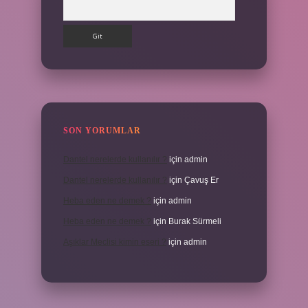
Arama
SON YORUMLAR
Dantel nerelerde kullanılır ?
için
admin
Dantel nerelerde kullanılır ?
için
Çavuş Er
Heba eden ne demek ?
için
admin
Heba eden ne demek ?
için
Burak Sürmeli
Aşıklar Meclisi kimin eseri ?
için
admin