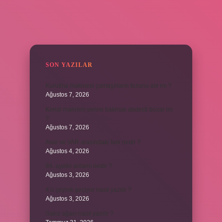
SIDEBAR
SON YAZILAR
Kurutma makinesi çamaşırların tozunu alır mı ?
Ağustos 7, 2026
Kendi mahrem yerine bakmak abdesti bozar mı
?
Ağustos 7, 2026
Avar ve VAR arasındaki fark nedir ?
Ağustos 4, 2026
84. ayetin anlamı nedir ?
Ağustos 3, 2026
4’ü çeyrek geçiyor nasıl yazılır ?
Ağustos 3, 2026
Sakız ağacı nasıl yazılır ?