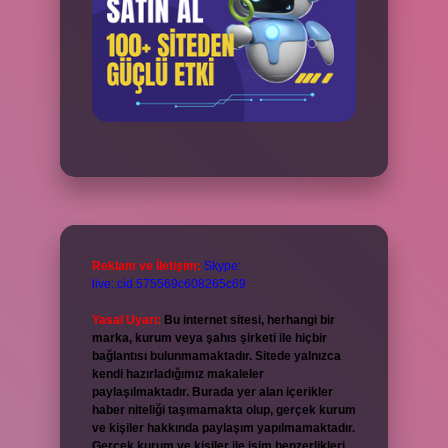
Reklam ve İletişim:
Skype:
live:.cid.575569c608265c69
Yasal Uyarı:
Bu internet sitesi, herhangi bir
marka, kurum veya şahıs şirketi ile hiçbir
bağlantısı bulunmamaktadır. Sitede yalnızca
kendi hazırladığımız makaleler
paylaşılmaktadır. Burada yer alan içerikler
haber niteliği taşımamakta olup, gerçek kurum
ve kişiler hakkında paylaşım yapılmamaktadır.
Gerçek kurum ve kişiler ile isim benzerlikleri