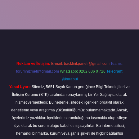
betgir.net
betexper
Reklam ve İletişim:
E-mail:
backlinkpaneli@gmail.com
Teams:
forumhizmeti@gmail.com
Whatsapp: 0262 606 0 726
Telegram:
@karabul
Yasal Uyarı:
Sitemiz, 5651 Sayılı Kanun gereğince Bilgi Teknolojileri ve
İletişim Kurumu (BTK) tarafından onaylanmış bir Yer Sağlayıcı olarak
hizmet vermektedir. Bu nedenle, sitedeki içerikleri proaktif olarak
denetleme veya araştırma yükümlülüğümüz bulunmamaktadır. Ancak,
üyelerimiz yazdıkları içeriklerin sorumluluğunu taşımakta olup, siteye
üye olarak bu sorumluluğu kabul etmiş sayılırlar. Bu internet sitesi,
herhangi bir marka, kurum veya şahıs şirketi ile hiçbir bağlantısı