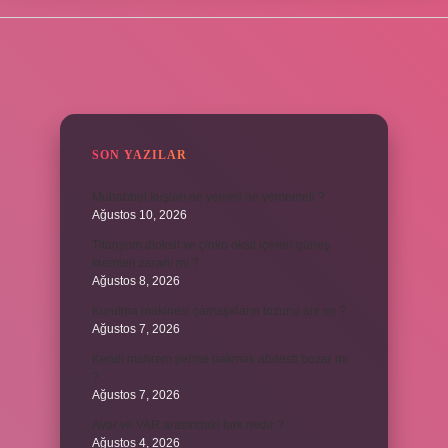
SIDEBAR
SON YAZILAR
Muhabbet kuşları ne yemeli ne yememeli ?
Ağustos 10, 2026
Titanyum dioksit ve çinko oksit içeren güneş
kremleri zararlı mı ?
Ağustos 8, 2026
Kurutma makinesi çamaşırların tozunu alır mı ?
Ağustos 7, 2026
Kendi mahrem yerine bakmak abdesti bozar mı
?
Ağustos 7, 2026
Avar ve VAR arasındaki fark nedir ?
Ağustos 4, 2026