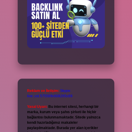
Reklam ve İletişim:
Skype:
live:.cid.575569c608265c69
Yasal Uyarı:
Bu internet sitesi, herhangi bir
marka, kurum veya şahıs şirketi ile hiçbir
bağlantısı bulunmamaktadır. Sitede yalnızca
kendi hazırladığımız makaleler
paylaşılmaktadır. Burada yer alan içerikler