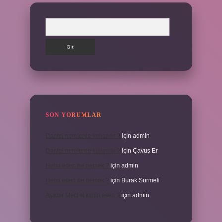
Arama
SON YORUMLAR
Dantel nerelerde kullanılır ?
için
admin
Dantel nerelerde kullanılır ?
için
Çavuş Er
Heba eden ne demek ?
için
admin
Heba eden ne demek ?
için
Burak Sürmeli
Aşıklar Meclisi kimin eseri ?
için
admin