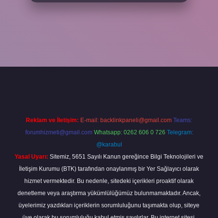
txper yeni giriş
ilbetgir.net
betexper
Reklam ve İletişim:
E-mail:
backlinkpaneli@gmail.com
Teams:
forumhizmeti@gmail.com
Whatsapp: 0262 606 0 726
Telegram:
@karabul
Yasal Uyarı:
Sitemiz, 5651 Sayılı Kanun gereğince Bilgi Teknolojileri ve
İletişim Kurumu (BTK) tarafından onaylanmış bir Yer Sağlayıcı olarak
hizmet vermektedir. Bu nedenle, sitedeki içerikleri proaktif olarak
denetleme veya araştırma yükümlülüğümüz bulunmamaktadır. Ancak,
üyelerimiz yazdıkları içeriklerin sorumluluğunu taşımakta olup, siteye
üye olarak bu sorumluluğu kabul etmiş sayılırlar. Bu internet sitesi,