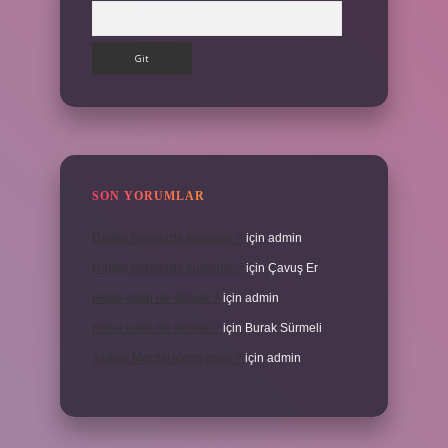
Arama
SON YORUMLAR
Dantel nerelerde kullanılır ?
için
admin
Dantel nerelerde kullanılır ?
için
Çavuş Er
Heba eden ne demek ?
için
admin
Heba eden ne demek ?
için
Burak Sürmeli
Aşıklar Meclisi kimin eseri ?
için
admin