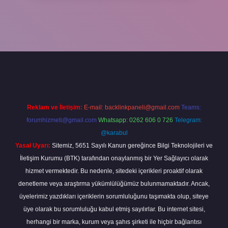
tgir.net
betexper
Reklam ve İletişim:
E-mail:
backlinkpaneli@gmail.com
Teams:
forumhizmeti@gmail.com
Whatsapp: 0262 606 0 726
Telegram:
@karabul
Yasal Uyarı:
Sitemiz, 5651 Sayılı Kanun gereğince Bilgi Teknolojileri ve
İletişim Kurumu (BTK) tarafından onaylanmış bir Yer Sağlayıcı olarak
hizmet vermektedir. Bu nedenle, sitedeki içerikleri proaktif olarak
denetleme veya araştırma yükümlülüğümüz bulunmamaktadır. Ancak,
üyelerimiz yazdıkları içeriklerin sorumluluğunu taşımakta olup, siteye
üye olarak bu sorumluluğu kabul etmiş sayılırlar. Bu internet sitesi,
herhangi bir marka, kurum veya şahıs şirketi ile hiçbir bağlantısı