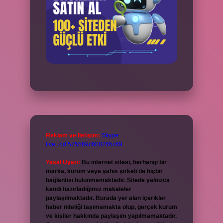
Reklam ve İletişim:
Skype:
live:.cid.575569c608265c69
Yasal Uyarı:
Bu internet sitesi, herhangi bir
marka, kurum veya şahıs şirketi ile hiçbir
bağlantısı bulunmamaktadır. Sitede yalnızca
kendi hazırladığımız makaleler
paylaşılmaktadır. Burada yer alan içerikler
haber niteliği taşımamakta olup, gerçek kurum
ve kişiler hakkında paylaşım yapılmamaktadır.