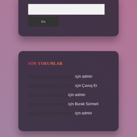
Arama
SON YORUMLAR
Dantel nerelerde kullanılır ?
için
admin
Dantel nerelerde kullanılır ?
için
Çavuş Er
Heba eden ne demek ?
için
admin
Heba eden ne demek ?
için
Burak Sürmeli
Aşıklar Meclisi kimin eseri ?
için
admin