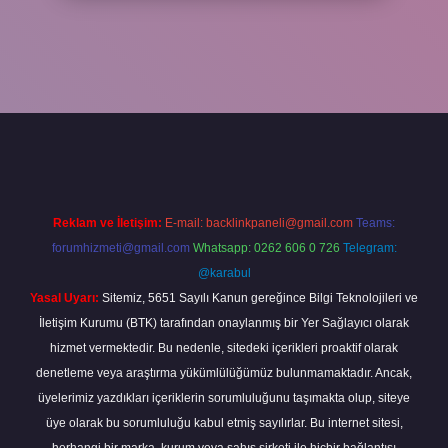
etgir.net
betexper
Reklam ve İletişim:
E-mail:
backlinkpaneli@gmail.com
Teams:
forumhizmeti@gmail.com
Whatsapp: 0262 606 0 726
Telegram:
@karabul
Yasal Uyarı:
Sitemiz, 5651 Sayılı Kanun gereğince Bilgi Teknolojileri ve
İletişim Kurumu (BTK) tarafından onaylanmış bir Yer Sağlayıcı olarak
hizmet vermektedir. Bu nedenle, sitedeki içerikleri proaktif olarak
denetleme veya araştırma yükümlülüğümüz bulunmamaktadır. Ancak,
üyelerimiz yazdıkları içeriklerin sorumluluğunu taşımakta olup, siteye
üye olarak bu sorumluluğu kabul etmiş sayılırlar. Bu internet sitesi,