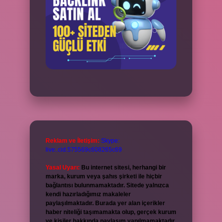
Reklam ve İletişim:
Skype:
live:.cid.575569c608265c69
Yasal Uyarı:
Bu internet sitesi, herhangi bir
marka, kurum veya şahıs şirketi ile hiçbir
bağlantısı bulunmamaktadır. Sitede yalnızca
kendi hazırladığımız makaleler
paylaşılmaktadır. Burada yer alan içerikler
haber niteliği taşımamakta olup, gerçek kurum
ve kişiler hakkında paylaşım yapılmamaktadır.