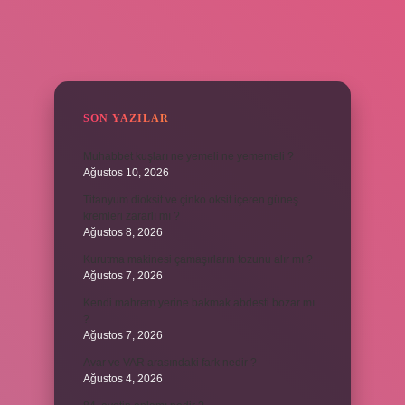
SIDEBAR
SON YAZILAR
Muhabbet kuşları ne yemeli ne yememeli ?
Ağustos 10, 2026
Titanyum dioksit ve çinko oksit içeren güneş
kremleri zararlı mı ?
Ağustos 8, 2026
Kurutma makinesi çamaşırların tozunu alır mı ?
Ağustos 7, 2026
Kendi mahrem yerine bakmak abdesti bozar mı
?
Ağustos 7, 2026
Avar ve VAR arasındaki fark nedir ?
Ağustos 4, 2026