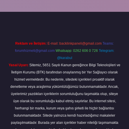
etgir.net
betexper
Reklam ve İletişim:
E-mail:
backlinkpaneli@gmail.com
Teams:
forumhizmeti@gmail.com
Whatsapp: 0262 606 0 726
Telegram:
@karabul
Yasal Uyarı:
Sitemiz, 5651 Sayılı Kanun gereğince Bilgi Teknolojileri ve
İletişim Kurumu (BTK) tarafından onaylanmış bir Yer Sağlayıcı olarak
hizmet vermektedir. Bu nedenle, sitedeki içerikleri proaktif olarak
denetleme veya araştırma yükümlülüğümüz bulunmamaktadır. Ancak,
üyelerimiz yazdıkları içeriklerin sorumluluğunu taşımakta olup, siteye
üye olarak bu sorumluluğu kabul etmiş sayılırlar. Bu internet sitesi,
herhangi bir marka, kurum veya şahıs şirketi ile hiçbir bağlantısı
bulunmamaktadır. Sitede yalnızca kendi hazırladığımız makaleler
paylaşılmaktadır. Burada yer alan içerikler haber niteliği taşımamakta