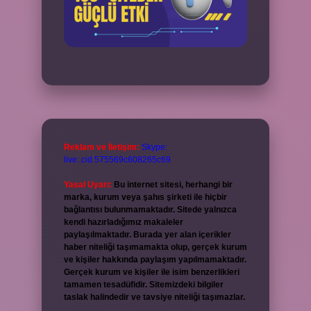
Reklam ve İletişim:
Skype:
live:.cid.575569c608265c69
Yasal Uyarı:
Bu internet sitesi, herhangi bir
marka, kurum veya şahıs şirketi ile hiçbir
bağlantısı bulunmamaktadır. Sitede yalnızca
kendi hazırladığımız makaleler
paylaşılmaktadır. Burada yer alan içerikler
haber niteliği taşımamakta olup, gerçek kurum
ve kişiler hakkında paylaşım yapılmamaktadır.
Gerçek kurum ve kişiler ile isim benzerlikleri
tamamen tesadüfidir. Sitemizdeki bilgiler
taslak halindedir ve tavsiye niteliği taşımazlar.