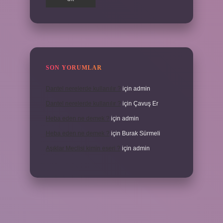
SON YORUMLAR
Dantel nerelerde kullanılır ?
için
admin
Dantel nerelerde kullanılır ?
için
Çavuş Er
Heba eden ne demek ?
için
admin
Heba eden ne demek ?
için
Burak Sürmeli
Aşıklar Meclisi kimin eseri ?
için
admin