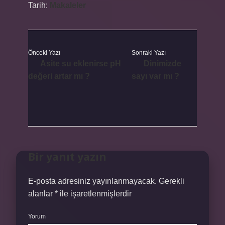
Tarih:
Makaleler
Önceki Yazı
Sonraki Yazı
Asite su eklenirse pH
Dinimizde
değeri artar mı ?
sayı var mı ?
Bir yanıt yazın
E-posta adresiniz yayınlanmayacak.
Gerekli
alanlar
*
ile işaretlenmişlerdir
Yorum