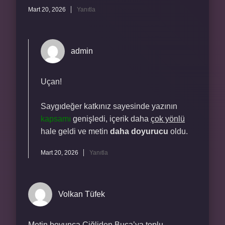
Mart 20, 2026
Yanıtla
admin
Uçan!
Saygıdeğer katkınız sayesinde yazının
kapsamı
genişledi, içerik daha
çok yönlü
hale geldi ve metin
daha doyurucu
oldu.
Mart 20, 2026
Yanıtla
Volkan Tüfek
Metin boyunca Çiğliden Buca’ya toplu