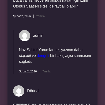
Buca’ya hizmet veren otobüs hatları için İzmir
Otobüs Saatleri sitesi de faydalı olabilir.
Şubat 2, 2026
Yanıtla
admin
Naz Şahin! Yorumlarınız, yazının daha
objektif
ve
dengeli
bir bakış açısı sunmasını
sağladı.
Şubat 2, 2026
Yanıtla
Dörtnal