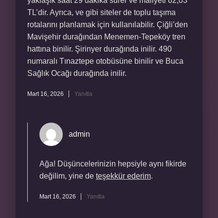
yaklaşık saat 29 dakika sürer ve maliyeti 62,03
TL’dir. Ayrıca, ve gibi siteler de toplu taşıma
rotalarını planlamak için kullanılabilir. Çiğli’den
Mavişehir durağından Menemen-Tepeköy tren
hattına binilir. Şirinyer durağında inilir. 490
numaralı Tınaztepe otobüsüne binilir ve Buca
Sağlık Ocağı durağında inilir.
Mart 16, 2026
Yanıtla
admin
Ağa! Düşüncelerinizin hepsiyle aynı fikirde
değilim, yine de
teşekkür ederim
.
Mart 16, 2026
Yanıtla