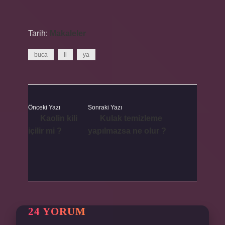
Tarih:
Makaleler
buca
li
ya
Önceki Yazı
Sonraki Yazı
Kaolin kili
Kulak temizleme
içilir mi ?
yapılmazsa ne olur ?
24 YORUM