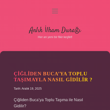
menüyü
aç
Anasayfa
Anlık İlham Durağı
Gizlilik Politikası
Her an yeni bir fikir keşfet!
Yasal Uyarı
Hakkımızda
ÇIĞLIDEN BUCA’YA TOPLU
TAŞIMAYLA NASIL GIDILIR ?
Tarih: Aralık 19, 2025
Çiğliden Buca’ya Toplu Taşıma ile Nasıl
Gidilir?