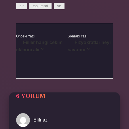
bir
toplumsal
ve
Önceki Yazı
Sonraki Yazı
Fiiller hangi çekim
Fizyokratlar neyi
eklerini alır ?
savunur ?
6 YORUM
Elifnaz