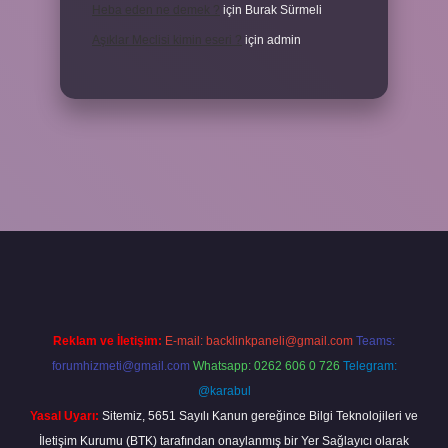
Heba eden ne demek ?
için
Burak Sürmeli
Aşıklar Meclisi kimin eseri ?
için
admin
.net
betexper
Reklam ve İletişim:
E-mail:
backlinkpaneli@gmail.com
Teams:
forumhizmeti@gmail.com
Whatsapp: 0262 606 0 726
Telegram:
@karabul
Yasal Uyarı:
Sitemiz, 5651 Sayılı Kanun gereğince Bilgi Teknolojileri ve
İletişim Kurumu (BTK) tarafından onaylanmış bir Yer Sağlayıcı olarak