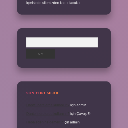
içerisinde sitemizden kaldırılacaktır.
Arama
SON YORUMLAR
Dantel nerelerde kullanılır ?
için
admin
Dantel nerelerde kullanılır ?
için
Çavuş Er
Heba eden ne demek ?
için
admin