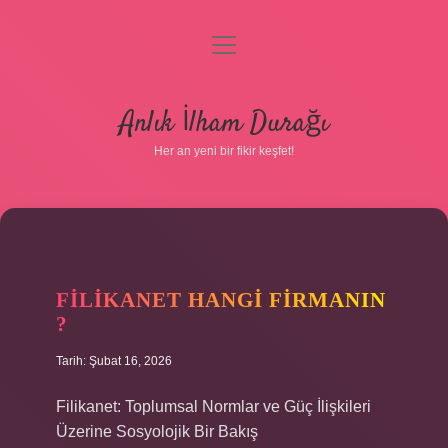
menüyü
aç
Anasayfa
Anlık İlham Durağı
Gizlilik Politikası
Her an yeni bir fikir keşfet!
Yasal Uyarı
Hakkımızda
FILIKANET HANGI FIRMANIN
?
Tarih: Şubat 16, 2026
Filikanet: Toplumsal Normlar ve Güç İlişkileri
Üzerine Sosyolojik Bir Bakış