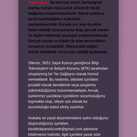
Yasal Uyarı:
Bu internet sitesi, herhangi bir
marka, kurum veya şahıs şirketi ile hiçbir
bağlantısı bulunmamaktadır. Sitede yalnızca
kendi hazırladığımız makaleler
paylaşılmaktadır. Burada yer alan içerikler
haber niteliği taşımamakta olup, gerçek kurum
ve kişiler hakkında paylaşım yapılmamaktadır.
Gerçek kurum ve kişiler ile isim benzerlikleri
tamamen tesadüfidir. Sitemizdeki bilgiler
taslak halindedir ve tavsiye niteliği taşımazlar.
Sitemiz, 5651 Sayılı Kanun gereğince Bilgi
Teknolojileri ve İletişim Kurumu (BTK) tarafından
onaylanmış bir Yer Sağlayıcı olarak hizmet
vermektedir. Bu nedenle, sitedeki içerikleri
proaktif olarak denetleme veya araştırma
yükümlülüğümüz bulunmamaktadır. Ancak,
üyelerimiz yazdıkları içeriklerin sorumluluğunu
taşımakta olup, siteye üye olarak bu
sorumluluğu kabul etmiş sayılırlar.
Hukuka ve yasal düzenlemelere aykırı olduğunu
düşündüğünüz içerikleri,
backlinkpanelicomtr@gmail.com
adresine
bildirmeniz halinde, ilgili içerikler yasal süre