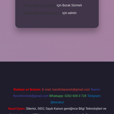
Heba eden ne demek ?
için
Burak Sürmeli
Aşıklar Meclisi kimin eseri ?
için
admin
et
betexper
Reklam ve İletişim:
E-mail:
backlinkpaneli@gmail.com
Teams:
forumhizmeti@gmail.com
Whatsapp: 0262 606 0 726
Telegram:
@karabul
Yasal Uyarı:
Sitemiz, 5651 Sayılı Kanun gereğince Bilgi Teknolojileri ve