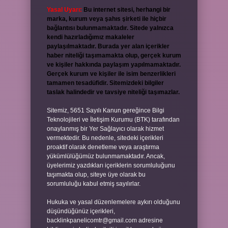
Yasal Uyarı:
Bu internet sitesi, herhangi bir
marka, kurum veya şahıs şirketi ile hiçbir
bağlantısı bulunmamaktadır. Sitede yalnızca
kendi hazırladığımız makaleler
paylaşılmaktadır. Burada yer alan içerikler
haber niteliği taşımamakta olup, gerçek kurum
ve kişiler hakkında paylaşım yapılmamaktadır.
Gerçek kurum ve kişiler ile isim benzerlikleri
tamamen tesadüfidir. Sitemizdeki bilgiler
taslak halindedir ve tavsiye niteliği taşımazlar.
Sitemiz, 5651 Sayılı Kanun gereğince Bilgi
Teknolojileri ve İletişim Kurumu (BTK) tarafından
onaylanmış bir Yer Sağlayıcı olarak hizmet
vermektedir. Bu nedenle, sitedeki içerikleri
proaktif olarak denetleme veya araştırma
yükümlülüğümüz bulunmamaktadır. Ancak,
üyelerimiz yazdıkları içeriklerin sorumluluğunu
taşımakta olup, siteye üye olarak bu
sorumluluğu kabul etmiş sayılırlar.
Hukuka ve yasal düzenlemelere aykırı olduğunu
düşündüğünüz içerikleri,
backlinkpanelicomtr@gmail.com
adresine