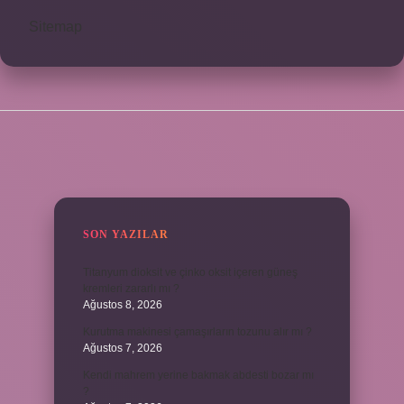
Sitemap
SIDEBAR
SON YAZILAR
Titanyum dioksit ve çinko oksit içeren güneş
kremleri zararlı mı ?
Ağustos 8, 2026
Kurutma makinesi çamaşırların tozunu alır mı ?
Ağustos 7, 2026
Kendi mahrem yerine bakmak abdesti bozar mı
?