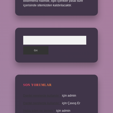
bildirmeniz halinde, ilgili içerikler yasal süre
içerisinde sitemizden kaldırılacaktır.
Arama
SON YORUMLAR
Dantel nerelerde kullanılır ?
için
admin
Dantel nerelerde kullanılır ?
için
Çavuş Er
Heba eden ne demek ?
için
admin