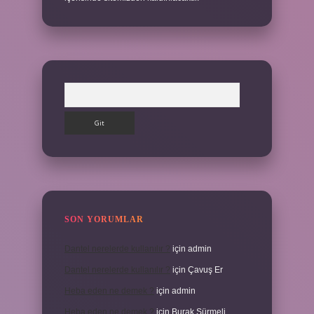
Arama
SON YORUMLAR
Dantel nerelerde kullanılır ?
için
admin
Dantel nerelerde kullanılır ?
için
Çavuş Er
Heba eden ne demek ?
için
admin
Heba eden ne demek ?
için
Burak Sürmeli