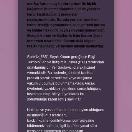
marka, kurum veya şahıs şirketi ile hiçbir
bağlantısı bulunmamaktadır. Sitede yalnızca
kendi hazırladığımız makaleler
paylaşılmaktadır. Burada yer alan içerikler
haber niteliği taşımamakta olup, gerçek kurum
ve kişiler hakkında paylaşım yapılmamaktadır.
Gerçek kurum ve kişiler ile isim benzerlikleri
tamamen tesadüfidir. Sitemizdeki bilgiler
taslak halindedir ve tavsiye niteliği taşımazlar.
Sitemiz, 5651 Sayılı Kanun gereğince Bilgi
Teknolojileri ve İletişim Kurumu (BTK) tarafından
onaylanmış bir Yer Sağlayıcı olarak hizmet
vermektedir. Bu nedenle, sitedeki içerikleri
proaktif olarak denetleme veya araştırma
yükümlülüğümüz bulunmamaktadır. Ancak,
üyelerimiz yazdıkları içeriklerin sorumluluğunu
taşımakta olup, siteye üye olarak bu
sorumluluğu kabul etmiş sayılırlar.
Hukuka ve yasal düzenlemelere aykırı olduğunu
düşündüğünüz içerikleri,
backlinkpanelicomtr@gmail.com
adresine
bildirmeniz halinde, ilgili içerikler yasal süre
içerisinde sitemizden kaldırılacaktır.