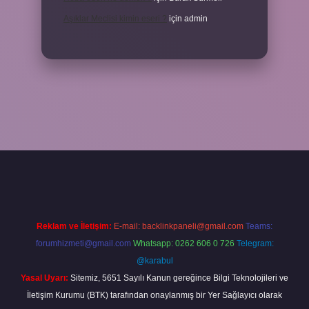
Aşıklar Meclisi kimin eseri ?
için
admin
ilbetgir.net
betexper
Reklam ve İletişim:
E-mail:
backlinkpaneli@gmail.com
Teams:
forumhizmeti@gmail.com
Whatsapp: 0262 606 0 726
Telegram:
@karabul
Yasal Uyarı:
Sitemiz, 5651 Sayılı Kanun gereğince Bilgi Teknolojileri ve
İletişim Kurumu (BTK) tarafından onaylanmış bir Yer Sağlayıcı olarak