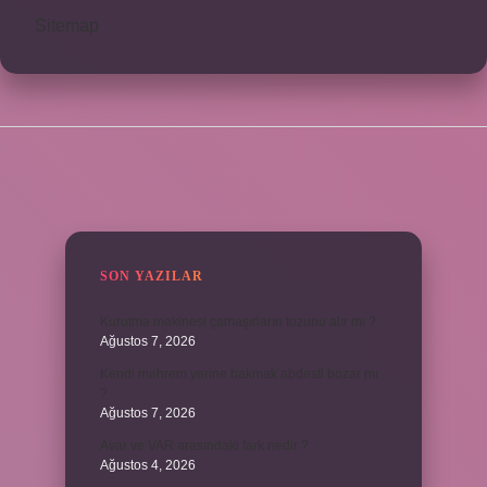
Sitemap
SIDEBAR
SON YAZILAR
Kurutma makinesi çamaşırların tozunu alır mı ?
Ağustos 7, 2026
Kendi mahrem yerine bakmak abdesti bozar mı
?
Ağustos 7, 2026
Avar ve VAR arasındaki fark nedir ?
Ağustos 4, 2026